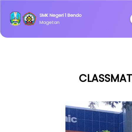
Ipsum has
been the
SMK Negeri 1 Bendo
industry's
Magetan
standard
dummy
text ever
since the
1500s.
CLASSMATE!