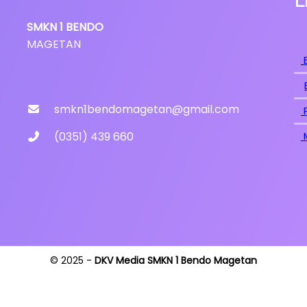
L
SMKN
1
BENDO
MAGETAN
smkn1bendomagetan@gmail.com
(0351) 439 660
© 2025 -
DKV Media SMKN 1 Bendo Magetan