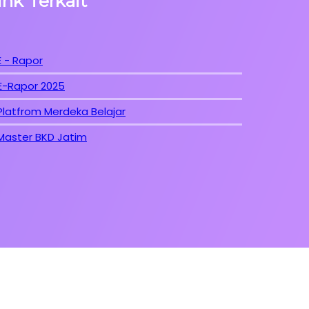
ink Terkait
E - Rapor
E-Rapor 2025
Platfrom Merdeka Belajar
Master BKD Jatim