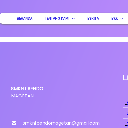
BERANDA
TENTANG KAMI
BERITA
BKK
L
SMKN
1
BENDO
MAGETAN
smkn1bendomagetan@gmail.com