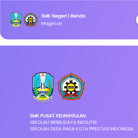
Ipsum has
been the
SMK Negeri 1 Bendo
industry's
Magetan
standard
dummy
text ever
since the
1500s.
SMK PUSAT KEUNGGULAN
SEKOLAH BERBUDAYA INDSUTRI
SEKOLAH DESA RASA KOTA PRESTASI INDONESIA