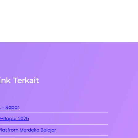
ink Terkait
E - Rapor
E-Rapor 2025
Platfrom Merdeka Belajar