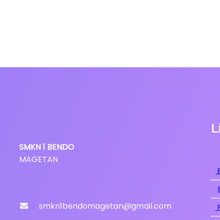
L
SMKN
1
BENDO
MAGETAN
smkn1bendomagetan@gmail.com