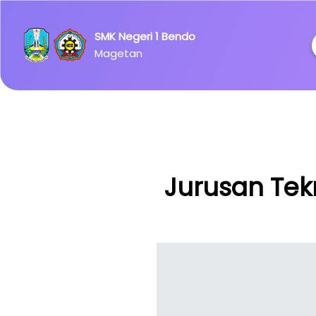
Ipsum has
been the
SMK Negeri 1 Bendo
industry's
Magetan
standard
dummy
text ever
since the
1500s.
Jurusan Tekn