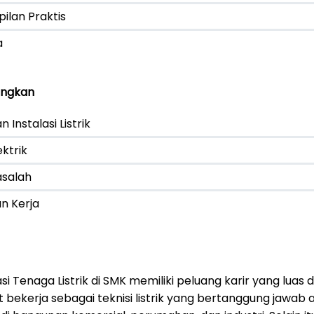
lan Praktis
a
angkan
nstalasi Listrik
ktrik
asalah
n Kerja
asi Tenaga Listrik di SMK memiliki peluang karir yang luas
at bekerja sebagai teknisi listrik yang bertanggung jawa