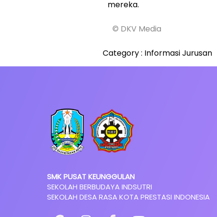
mereka.
© DKV Media
Category :
Informasi Jurusan
SMK PUSAT KEUNGGULAN
SEKOLAH BERBUDAYA INDSUTRI
SEKOLAH DESA RASA KOTA PRESTASI INDONESIA