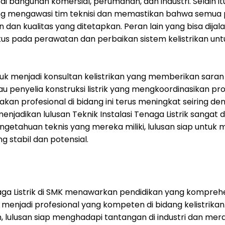
k di bangunan komersial, perumahan, dan industri. Selain 
 yang mengawasi tim teknisi dan memastikan bahwa semua 
dan kualitas yang ditetapkan. Peran lain yang bisa dijal
okus pada perawatan dan perbaikan sistem kelistrikan un
suk menjadi konsultan kelistrikan yang memberikan saran
 atau penyelia konstruksi listrik yang mengkoordinasikan pr
n akan profesional di bidang ini terus meningkat seiring
 menjadikan lulusan Teknik Instalasi Tenaga Listrik sangat
ngetahuan teknis yang mereka miliki, lulusan siap untuk
 stabil dan potensial.
aga Listrik di SMK menawarkan pendidikan yang komprehen
enjadi profesional yang kompeten di bidang kelistrika
 lulusan siap menghadapi tantangan di industri dan mera