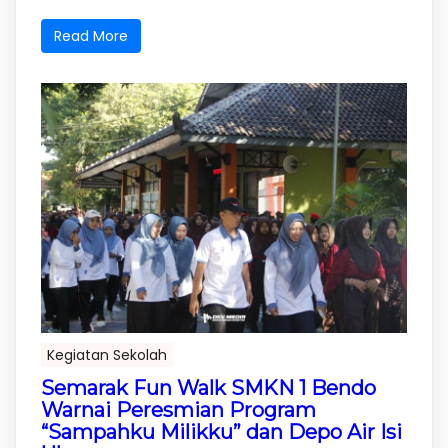
Read More
Kegiatan Sekolah
Semarak Fun Walk SMKN 1 Bendo
Warnai Peresmian Program
“Sampahku Milikku” dan Depo Air Isi