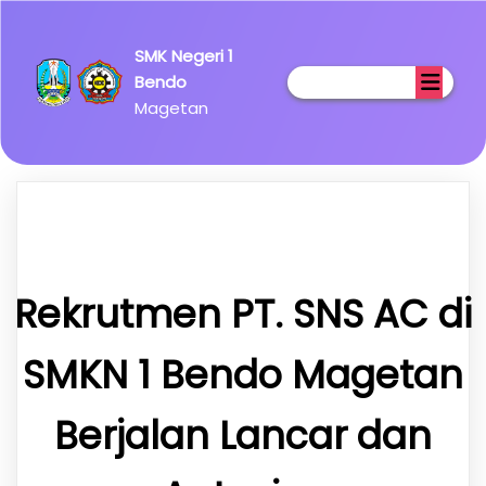
Lorem
Ipsum has
SMK Negeri 1
been the
Bendo
industry's
Magetan
standard
dummy
text ever
since the
1500s.
Rekrutmen PT. SNS AC di
SMKN 1 Bendo Magetan
Berjalan Lancar dan