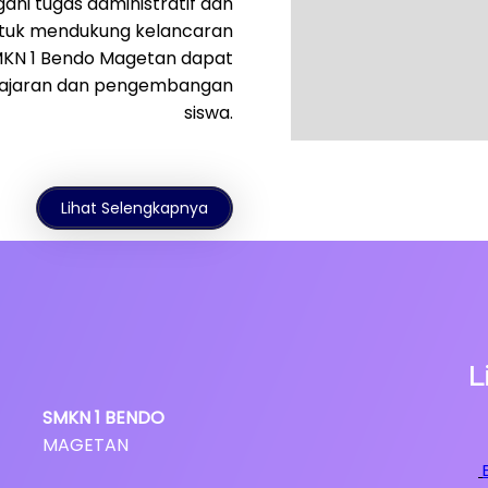
ani tugas administratif dan
untuk mendukung kelancaran
 SMKN 1 Bendo Magetan dapat
elajaran dan pengembangan
siswa.
Lihat Selengkapnya
L
SMKN
1
BENDO
MAGETAN