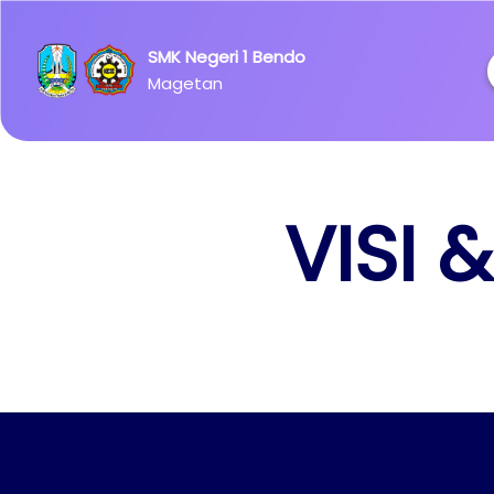
Ipsum has
been the
SMK Negeri 1 Bendo
industry's
Magetan
standard
dummy
text ever
since the
1500s.
VISI 