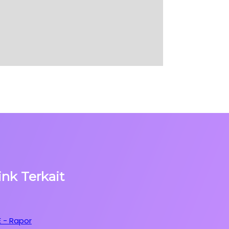
ink Terkait
E - Rapor