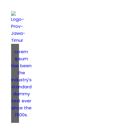
Lorem
Ipsum
has been
the
industry's
standard
dummy
text ever
since the
1500s.
SMK