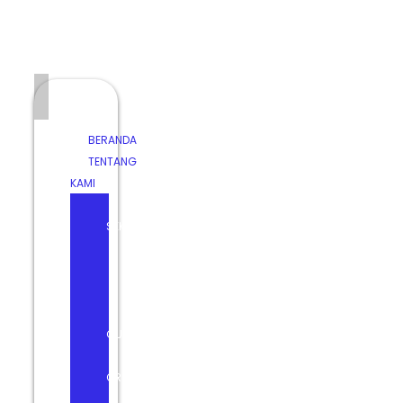
Negeri 1
Bendo
Magetan
BERANDA
TENTANG
KAMI
PROFIL
SEKOLAH
KURIKULUM
KESISWAAN
FASILITAS
DATA
GURU
STRUKTUR
ORGANISASI
HUMAS