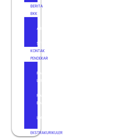
BERITA
BKK
SI
ABE
TRACER
STUDY
KONTAK
PENDEKAR
E-
RAPOR-
LAMA
E-
RAPOR-
BARU
E-
LEARNING
DIGILIB
EKSTRAKURIKULER